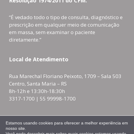
Resolução 1974/2011 do CFM.
“É vedado todo o tipo de consulta, diagnóstico e
prescrição em qualquer meio de comunicação
em massa, sem examinar o paciente
diretamente.”
Local de Atendimento
Rua Marechal Floriano Peixoto, 1709 – Sala 503
Centro, Santa Maria – RS
8h-12h e 13:30h-18:30h
3317-1700 | 55 99998-1700
Estamos usando cookies para oferecer a melhor experiência em
Responsável Técnico
nosso site.
Você pode descobrir mais sobre quais cookies estamos usando