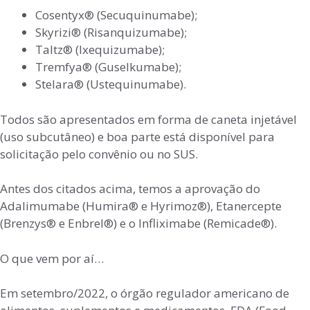
Cosentyx®️ (Secuquinumabe);
Skyrizi®️ (Risanquizumabe);
Taltz®️ (Ixequizumabe);
Tremfya®️ (Guselkumabe);
Stelara®️ (Ustequinumabe).
Todos são apresentados em forma de caneta injetável
(uso subcutâneo) e boa parte está disponível para
solicitação pelo convênio ou no SUS.
Antes dos citados acima, temos a aprovação do
Adalimumabe (Humira® e Hyrimoz®), Etanercepte
(Brenzys® e Enbrel®) e o Infliximabe (Remicade®).
O que vem por aí…
Em setembro/2022, o órgão regulador americano de