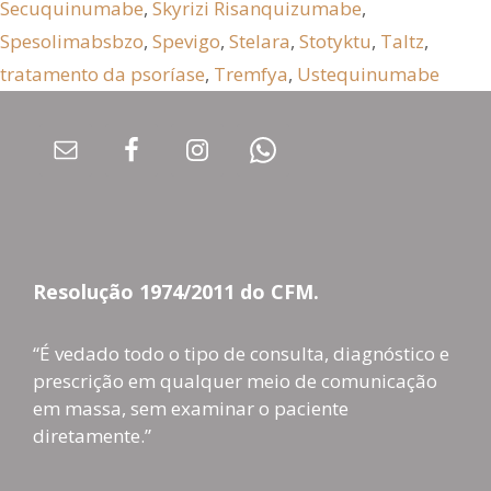
Secuquinumabe
,
Skyrizi Risanquizumabe
,
Spesolimabsbzo
,
Spevigo
,
Stelara
,
Stotyktu
,
Taltz
,
tratamento da psoríase
,
Tremfya
,
Ustequinumabe
Resolução 1974/2011 do CFM.
“É vedado todo o tipo de consulta, diagnóstico e
prescrição em qualquer meio de comunicação
em massa, sem examinar o paciente
diretamente.”